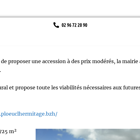
02 96 72 20 90
de proposer une accession à des prix modérés, la mairie 
.
al et propose toute les viabilités nécessaires aux future
.ploeuclhermitage.bzh/
 725 m²