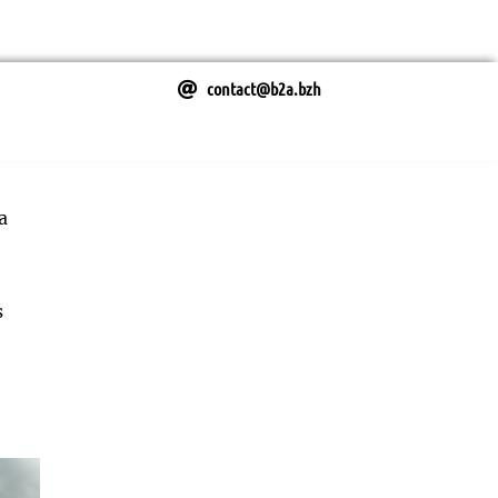
contact@b2a.bzh
a
s